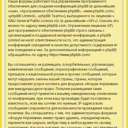
Наши форумы работают под управлением программного
обеспечения для создания конференций phpBB (в дальнейшем
«они», «программное обеспечение phpBB», «www.phpbb.com»,
«phpBB Limited», «phpBB Teams»), выпущенного по лицензии «
GNU General Public License v2
» (в дальнейшем «GPL»). Скачать его
можно по адресу
www.phpbb.com
. Ограничения лицензии GPL
для программного обеспечения phpBB строго связаны с
организацией и поддержкой интернет-конференций, и phpBB
Limited не несёт ответственности за то, что администрация
конференций определяет в качестве допустимого содержания и/
или поведения в них. За дополнительной информацией о phpBB
обращайтесь по адресу
https://www.phpbb.com/
.
Вы соглашаетесь не размещать оскорбительных, угрожающих,
клеветнических сообщений, порнографических сообщений,
призывов к национальной розни и прочих сообщений, которые
могут нарушить законы вашей страны, страны, которая
предоставляет услуги хостинга для форумов «Форум Апрелевки»
или международное право. Попытки размещения таких
сообщений могут привести к вашему немедленному отключению
от конференции, при этом ваш провайдер будет поставлен в
известность, если мы сочтём это нужным. IP-адреса всех
сообщений сохраняются для возможности проведения такой
политики. Вы соглашаетесь с тем, что администраторы форумов
«Форум Апрелевки» имеют право удалить, отредактировать,
перенести или закрыть любую тему в любое время по своему
усмотрению. Как пользователь вы согласны с тем, что введённая