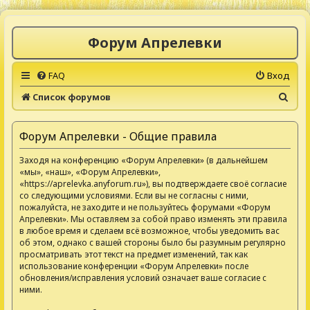
Форум Апрелевки
FAQ
Вход
П
Список форумов
о
и
Форум Апрелевки - Общие правила
с
Заходя на конференцию «Форум Апрелевки» (в дальнейшем
к
«мы», «наш», «Форум Апрелевки»,
«https://aprelevka.anyforum.ru»), вы подтверждаете своё согласие
со следующими условиями. Если вы не согласны с ними,
пожалуйста, не заходите и не пользуйтесь форумами «Форум
Апрелевки». Мы оставляем за собой право изменять эти правила
в любое время и сделаем всё возможное, чтобы уведомить вас
об этом, однако с вашей стороны было бы разумным регулярно
просматривать этот текст на предмет изменений, так как
использование конференции «Форум Апрелевки» после
обновления/исправления условий означает ваше согласие с
ними.