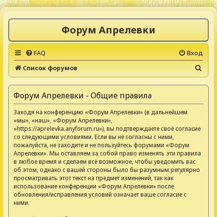
Форум Апрелевки
FAQ
Вход
П
Список форумов
о
и
Форум Апрелевки - Общие правила
с
Заходя на конференцию «Форум Апрелевки» (в дальнейшем
к
«мы», «наш», «Форум Апрелевки»,
«https://aprelevka.anyforum.ru»), вы подтверждаете своё согласие
со следующими условиями. Если вы не согласны с ними,
пожалуйста, не заходите и не пользуйтесь форумами «Форум
Апрелевки». Мы оставляем за собой право изменять эти правила
в любое время и сделаем всё возможное, чтобы уведомить вас
об этом, однако с вашей стороны было бы разумным регулярно
просматривать этот текст на предмет изменений, так как
использование конференции «Форум Апрелевки» после
обновления/исправления условий означает ваше согласие с
ними.