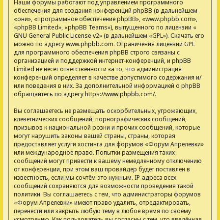
Наши форумы работают под управлением программного
обеспечения для создания конференций phpBB (в дальнейшем
«они», «программное обеспечение phpBB», «www.phpbb.com»,
«phpBB Limited», «phpBB Teams»), выпущенного по лицензии «
GNU General Public License v2
» (в дальнейшем «GPL»). Скачать его
можно по адресу
www.phpbb.com
. Ограничения лицензии GPL
для программного обеспечения phpBB строго связаны с
организацией и поддержкой интернет-конференций, и phpBB
Limited не несёт ответственности за то, что администрация
конференций определяет в качестве допустимого содержания и/
или поведения в них. За дополнительной информацией о phpBB
обращайтесь по адресу
https://www.phpbb.com/
.
Вы соглашаетесь не размещать оскорбительных, угрожающих,
клеветнических сообщений, порнографических сообщений,
призывов к национальной розни и прочих сообщений, которые
могут нарушить законы вашей страны, страны, которая
предоставляет услуги хостинга для форумов «Форум Апрелевки»
или международное право. Попытки размещения таких
сообщений могут привести к вашему немедленному отключению
от конференции, при этом ваш провайдер будет поставлен в
известность, если мы сочтём это нужным. IP-адреса всех
сообщений сохраняются для возможности проведения такой
политики. Вы соглашаетесь с тем, что администраторы форумов
«Форум Апрелевки» имеют право удалить, отредактировать,
перенести или закрыть любую тему в любое время по своему
усмотрению. Как пользователь вы согласны с тем, что введённая