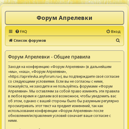
Форум Апрелевки
FAQ
Вход
П
Список форумов
о
и
Форум Апрелевки - Общие правила
с
Заходя на конференцию «Форум Апрелевки» (в дальнейшем
к
«мы», «наш», «Форум Апрелевки»,
«https://aprelevka.anyforum.ru»), вы подтверждаете своё согласие
со следующими условиями. Если вы не согласны с ними,
пожалуйста, не заходите и не пользуйтесь форумами «Форум
Апрелевки». Мы оставляем за собой право изменять эти правила
в любое время и сделаем всё возможное, чтобы уведомить вас
об этом, однако с вашей стороны было бы разумным регулярно
просматривать этот текст на предмет изменений, так как
использование конференции «Форум Апрелевки» после
обновления/исправления условий означает ваше согласие с
ними.