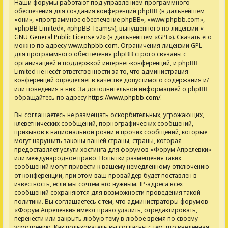
Наши форумы работают под управлением программного
обеспечения для создания конференций phpBB (в дальнейшем
«они», «программное обеспечение phpBB», «www.phpbb.com»,
«phpBB Limited», «phpBB Teams»), выпущенного по лицензии «
GNU General Public License v2
» (в дальнейшем «GPL»). Скачать его
можно по адресу
www.phpbb.com
. Ограничения лицензии GPL
для программного обеспечения phpBB строго связаны с
организацией и поддержкой интернет-конференций, и phpBB
Limited не несёт ответственности за то, что администрация
конференций определяет в качестве допустимого содержания и/
или поведения в них. За дополнительной информацией о phpBB
обращайтесь по адресу
https://www.phpbb.com/
.
Вы соглашаетесь не размещать оскорбительных, угрожающих,
клеветнических сообщений, порнографических сообщений,
призывов к национальной розни и прочих сообщений, которые
могут нарушить законы вашей страны, страны, которая
предоставляет услуги хостинга для форумов «Форум Апрелевки»
или международное право. Попытки размещения таких
сообщений могут привести к вашему немедленному отключению
от конференции, при этом ваш провайдер будет поставлен в
известность, если мы сочтём это нужным. IP-адреса всех
сообщений сохраняются для возможности проведения такой
политики. Вы соглашаетесь с тем, что администраторы форумов
«Форум Апрелевки» имеют право удалить, отредактировать,
перенести или закрыть любую тему в любое время по своему
усмотрению. Как пользователь вы согласны с тем, что введённая