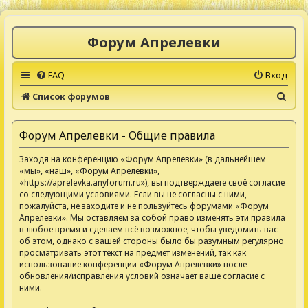
Форум Апрелевки
FAQ
Вход
П
Список форумов
о
и
Форум Апрелевки - Общие правила
с
Заходя на конференцию «Форум Апрелевки» (в дальнейшем
к
«мы», «наш», «Форум Апрелевки»,
«https://aprelevka.anyforum.ru»), вы подтверждаете своё согласие
со следующими условиями. Если вы не согласны с ними,
пожалуйста, не заходите и не пользуйтесь форумами «Форум
Апрелевки». Мы оставляем за собой право изменять эти правила
в любое время и сделаем всё возможное, чтобы уведомить вас
об этом, однако с вашей стороны было бы разумным регулярно
просматривать этот текст на предмет изменений, так как
использование конференции «Форум Апрелевки» после
обновления/исправления условий означает ваше согласие с
ними.