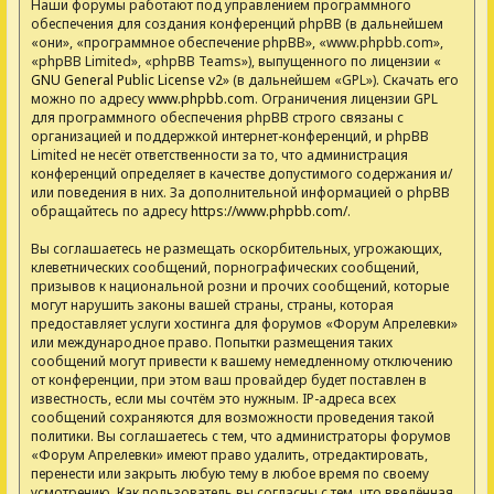
Наши форумы работают под управлением программного
обеспечения для создания конференций phpBB (в дальнейшем
«они», «программное обеспечение phpBB», «www.phpbb.com»,
«phpBB Limited», «phpBB Teams»), выпущенного по лицензии «
GNU General Public License v2
» (в дальнейшем «GPL»). Скачать его
можно по адресу
www.phpbb.com
. Ограничения лицензии GPL
для программного обеспечения phpBB строго связаны с
организацией и поддержкой интернет-конференций, и phpBB
Limited не несёт ответственности за то, что администрация
конференций определяет в качестве допустимого содержания и/
или поведения в них. За дополнительной информацией о phpBB
обращайтесь по адресу
https://www.phpbb.com/
.
Вы соглашаетесь не размещать оскорбительных, угрожающих,
клеветнических сообщений, порнографических сообщений,
призывов к национальной розни и прочих сообщений, которые
могут нарушить законы вашей страны, страны, которая
предоставляет услуги хостинга для форумов «Форум Апрелевки»
или международное право. Попытки размещения таких
сообщений могут привести к вашему немедленному отключению
от конференции, при этом ваш провайдер будет поставлен в
известность, если мы сочтём это нужным. IP-адреса всех
сообщений сохраняются для возможности проведения такой
политики. Вы соглашаетесь с тем, что администраторы форумов
«Форум Апрелевки» имеют право удалить, отредактировать,
перенести или закрыть любую тему в любое время по своему
усмотрению. Как пользователь вы согласны с тем, что введённая