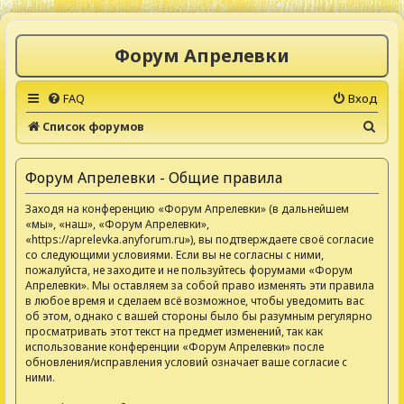
Форум Апрелевки
FAQ
Вход
П
Список форумов
о
и
Форум Апрелевки - Общие правила
с
Заходя на конференцию «Форум Апрелевки» (в дальнейшем
к
«мы», «наш», «Форум Апрелевки»,
«https://aprelevka.anyforum.ru»), вы подтверждаете своё согласие
со следующими условиями. Если вы не согласны с ними,
пожалуйста, не заходите и не пользуйтесь форумами «Форум
Апрелевки». Мы оставляем за собой право изменять эти правила
в любое время и сделаем всё возможное, чтобы уведомить вас
об этом, однако с вашей стороны было бы разумным регулярно
просматривать этот текст на предмет изменений, так как
использование конференции «Форум Апрелевки» после
обновления/исправления условий означает ваше согласие с
ними.