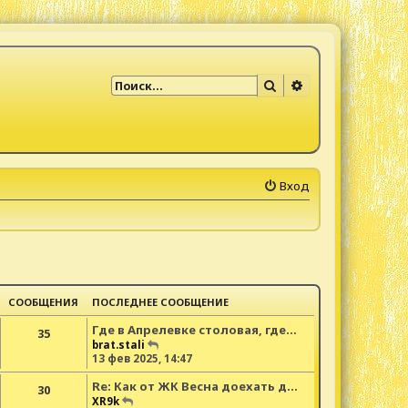
Поиск
Расширенный по
Вход
СООБЩЕНИЯ
ПОСЛЕДНЕЕ СООБЩЕНИЕ
Где в Апрелевке столовая, где…
35
П
brat.stali
е
13 фев 2025, 14:47
р
Re: Как от ЖК Весна доехать д…
е
30
й
П
XR9k