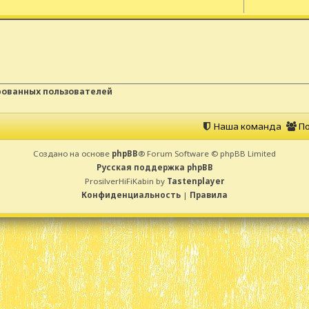
рованных пользователей
Наша команда
По
Создано на основе
phpBB
® Forum Software © phpBB Limited
Русская поддержка phpBB
ProsilverHiFiKabin by
Tastenplayer
Конфиденциальность
|
Правила