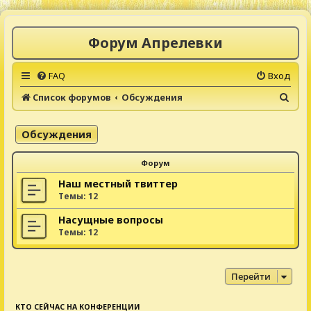
Форум Апрелевки
FAQ
Вход
П
Список форумов
Обсуждения
о
и
Обсуждения
с
Форум
к
Наш местный твиттер
Темы:
12
Насущные вопросы
Темы:
12
Перейти
КТО СЕЙЧАС НА КОНФЕРЕНЦИИ