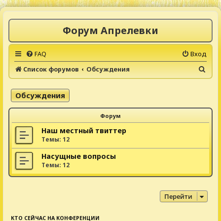
Форум Апрелевки
FAQ
Вход
П
Список форумов
Обсуждения
о
и
Обсуждения
с
Форум
к
Наш местный твиттер
Темы:
12
Насущные вопросы
Темы:
12
Перейти
КТО СЕЙЧАС НА КОНФЕРЕНЦИИ