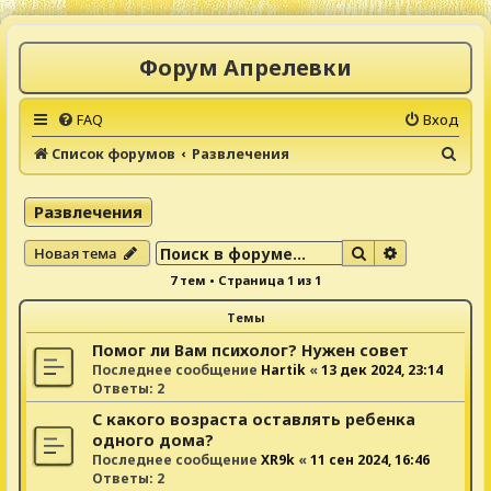
Форум Апрелевки
FAQ
Вход
П
Список форумов
Развлечения
о
и
Развлечения
с
Поиск
Расширенны
Новая тема
к
7 тем • Страница
1
из
1
Темы
Помог ли Вам психолог? Нужен совет
Последнее сообщение
Hartik
«
13 дек 2024, 23:14
Ответы:
2
С какого возраста оставлять ребенка
одного дома?
Последнее сообщение
XR9k
«
11 сен 2024, 16:46
Ответы:
2