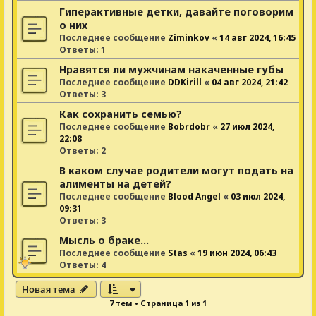
Гиперактивные детки, давайте поговорим
о них
Последнее сообщение
Ziminkov
«
14 авг 2024, 16:45
Ответы:
1
Нравятся ли мужчинам накаченные губы
Последнее сообщение
DDKirill
«
04 авг 2024, 21:42
Ответы:
3
Как сохранить семью?
Последнее сообщение
Bobrdobr
«
27 июл 2024,
22:08
Ответы:
2
В каком случае родители могут подать на
алименты на детей?
Последнее сообщение
Blood Angel
«
03 июл 2024,
09:31
Ответы:
3
Мысль о браке...
Последнее сообщение
Stas
«
19 июн 2024, 06:43
Ответы:
4
Новая тема
7 тем • Страница
1
из
1