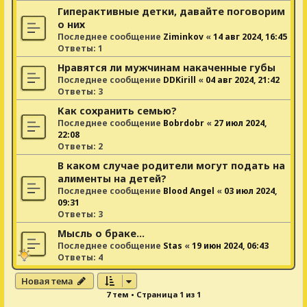
Гиперактивные детки, давайте поговорим
о них
Последнее сообщение
Ziminkov
«
14 авг 2024, 16:45
Ответы:
1
Нравятся ли мужчинам накаченные губы
Последнее сообщение
DDKirill
«
04 авг 2024, 21:42
Ответы:
3
Как сохранить семью?
Последнее сообщение
Bobrdobr
«
27 июл 2024,
22:08
Ответы:
2
В каком случае родители могут подать на
алименты на детей?
Последнее сообщение
Blood Angel
«
03 июл 2024,
09:31
Ответы:
3
Мысль о браке...
Последнее сообщение
Stas
«
19 июн 2024, 06:43
Ответы:
4
Новая тема
7 тем • Страница
1
из
1