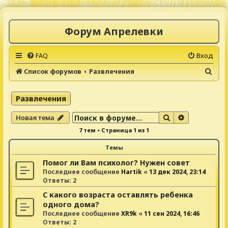
Форум Апрелевки
FAQ
Вход
П
Список форумов
Развлечения
о
и
Развлечения
с
Поиск
Расширенны
Новая тема
к
7 тем • Страница
1
из
1
Темы
Помог ли Вам психолог? Нужен совет
Последнее сообщение
Hartik
«
13 дек 2024, 23:14
Ответы:
2
С какого возраста оставлять ребенка
одного дома?
Последнее сообщение
XR9k
«
11 сен 2024, 16:46
Ответы:
2