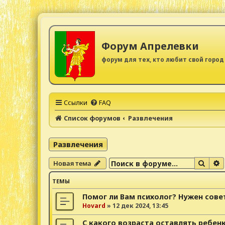
Форум Апрелевки
форум для тех, кто любит свой город
Ссылки
FAQ
Список форумов
Развлечения
Развлечения
Поис
Р
Новая тема
ТЕМЫ
Помог ли Вам психолог? Нужен сове
Hovard
»
12 дек 2024, 13:45
С какого возраста оставлять ребен