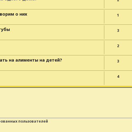
ворим о них
1
губы
3
2
ать на алименты на детей?
3
4
рованных пользователей