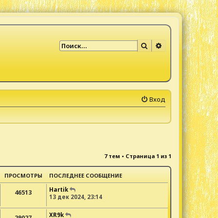
Поиск
Расширенный по
Вход
7 тем • Страница
1
из
1
ПРОСМОТРЫ
ПОСЛЕДНЕЕ СООБЩЕНИЕ
Hartik
46513
13 дек 2024, 23:14
XR9k
29027