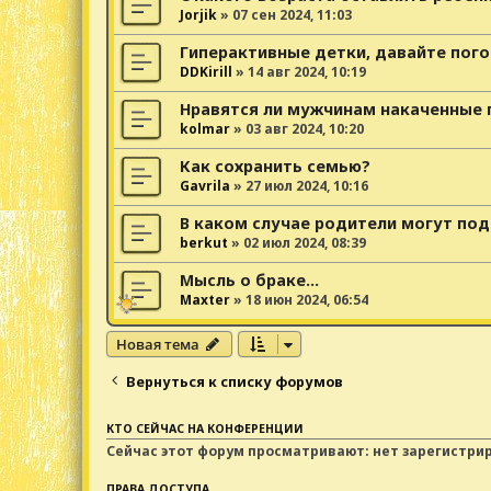
Jorjik
»
07 сен 2024, 11:03
Гиперактивные детки, давайте пого
DDKirill
»
14 авг 2024, 10:19
Нравятся ли мужчинам накаченные 
kolmar
»
03 авг 2024, 10:20
Как сохранить семью?
Gavrila
»
27 июл 2024, 10:16
В каком случае родители могут под
berkut
»
02 июл 2024, 08:39
Мысль о браке...
Maxter
»
18 июн 2024, 06:54
Новая тема
Вернуться к списку форумов
КТО СЕЙЧАС НА КОНФЕРЕНЦИИ
Сейчас этот форум просматривают: нет зарегистри
ПРАВА ДОСТУПА