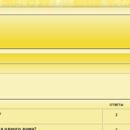
к
асширенный поиск
ОТВЕТЫ
т
2
ка одного дома?
2