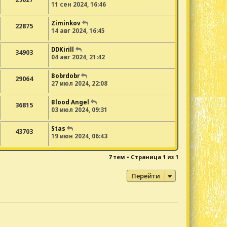
11 сен 2024, 16:46
Ziminkov
22875
14 авг 2024, 16:45
DDKirill
34903
04 авг 2024, 21:42
Bobrdobr
29064
27 июл 2024, 22:08
Blood Angel
36815
03 июл 2024, 09:31
Stas
43703
19 июн 2024, 06:43
7 тем • Страница
1
из
1
Перейти