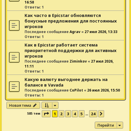
16:58
Ответы:
1
Как часто в Epicstar обновляются
бонусные предложения для постоянных
игроков
Последнее сообщение
Agrav
«
27 июл 2026, 13:33
Ответы:
1
Как в Epicstar работает система
приоритетной поддержки для активных
игроков
Последнее сообщение
Ziminkov
«
27 июл 2026,
11:11
Ответы:
1
Какую валюту выгоднее держать на
балансе в Vavada
Последнее сообщение
CoPilot
«
26 июл 2026, 15:50
Ответы:
1
Новая тема
Страница
1
из
24
585 тем
1
2
3
4
5
24
…
След.
Перейти