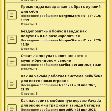
Промокоды вавада: как выбрать лучший
для себя
Последнее сообщение
MorgenStern
«
01 авг 2026,
18:19
Ответы:
1
Бездепозитный бонус вавада: как
получить и не разочароваться
Последнее сообщение
MorgenStern
«
01 авг 2026,
17:59
Ответы:
1
Стоит ли покупать элитное авто в
мультибрендовом салоне
Последнее сообщение
CoPilot
«
01 авг 2026, 12:30
Ответы:
1
Как на Vavada работает система рейкбека
для постоянных игроков
Последнее сообщение
NepokaT
«
31 июл 2026,
21:39
Ответы:
1
Как настроить мобильную версию Vavada
для экономии трафика и заряда батареи
Последнее сообщение
mercuRU
«
31 июл 2026,