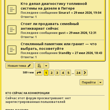
Кто делал диагностику топливной
системы на дизеле в Питере
Последнее сообщение
Sinara1
«
29 июл 2026, 19:04
Ответы:
1
Стоит ли продавать семейный
антиквариат сейчас
Последнее сообщение
gust
«
29 июл 2026, 12:31
Ответы:
1
Стеклянный памятник или гранит — что
выбрать, посоветуйте
Последнее сообщение
StandBy
«
27 июл 2026, 18:43
Ответы:
1
Новая тема
Страница
1
из
24
589 тем
1
2
3
4
5
24
…
След.
Перейти
КТО СЕЙЧАС НА КОНФЕРЕНЦИИ
Сейчас этот форум просматривают: нет
зарегистрированных пользователей