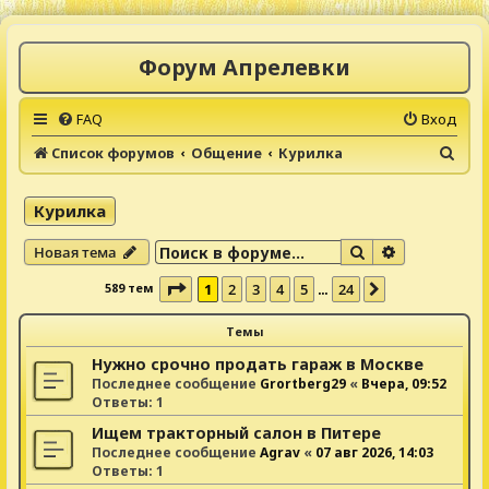
Форум Апрелевки
FAQ
Вход
П
Список форумов
Общение
Курилка
о
и
Курилка
с
Поиск
Расширенны
Новая тема
к
Страница
1
из
24
589 тем
1
2
3
4
5
24
…
След.
Темы
Нужно срочно продать гараж в Москве
Последнее сообщение
Grortberg29
«
Вчера, 09:52
Ответы:
1
Ищем тракторный салон в Питере
Последнее сообщение
Agrav
«
07 авг 2026, 14:03
Ответы:
1