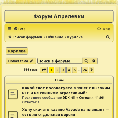
Форум Апрелевки
FAQ
Вход
П
Список форумов
Общение
Курилка
о
и
Курилка
с
Поиск
Расширенны
Новая тема
к
Страница
1
из
24
584 темы
1
2
3
4
5
24
…
След.
Темы
Какой слот посоветуете в 1xBet с высоким
RTP и не слишком агрессивный?
Последнее сообщение
DDKirill
«
Сегодня, 11:06
Ответы:
1
Хочу скачать казино Vavada на планшет —
есть ли отдельная версия