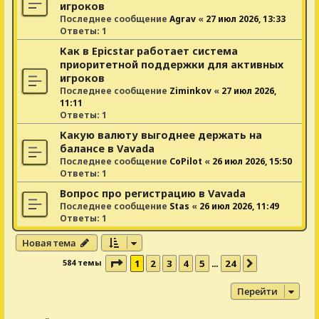
игроков
Последнее сообщение
Agrav
«
27 июл 2026, 13:33
Ответы:
1
Как в Epicstar работает система
приоритетной поддержки для активных
игроков
Последнее сообщение
Ziminkov
«
27 июл 2026,
11:11
Ответы:
1
Какую валюту выгоднее держать на
балансе в Vavada
Последнее сообщение
CoPilot
«
26 июл 2026, 15:50
Ответы:
1
Вопрос про регистрацию в Vavada
Последнее сообщение
Stas
«
26 июл 2026, 11:49
Ответы:
1
Новая тема
Страница
1
из
24
584 темы
1
2
3
4
5
24
…
След.
Перейти