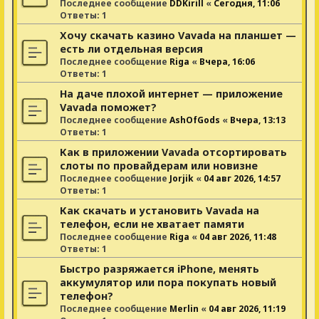
Последнее сообщение
DDKirill
«
Сегодня, 11:06
Ответы:
1
Хочу скачать казино Vavada на планшет —
есть ли отдельная версия
Последнее сообщение
Riga
«
Вчера, 16:06
Ответы:
1
На даче плохой интернет — приложение
Vavada поможет?
Последнее сообщение
AshOfGods
«
Вчера, 13:13
Ответы:
1
Как в приложении Vavada отсортировать
слоты по провайдерам или новизне
Последнее сообщение
Jorjik
«
04 авг 2026, 14:57
Ответы:
1
Как скачать и установить Vavada на
телефон, если не хватает памяти
Последнее сообщение
Riga
«
04 авг 2026, 11:48
Ответы:
1
Быстро разряжается iPhone, менять
аккумулятор или пора покупать новый
телефон?
Последнее сообщение
Merlin
«
04 авг 2026, 11:19