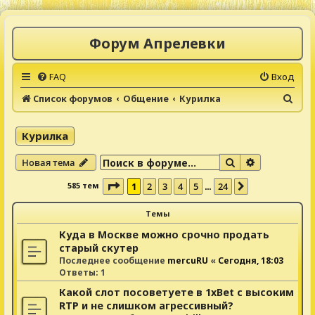
Форум Апрелевки
FAQ
Вход
П
Список форумов
Общение
Курилка
о
и
Курилка
с
Поиск
Расширенны
Новая тема
к
Страница
1
из
24
585 тем
1
2
3
4
5
24
…
След.
Темы
Куда в Москве можно срочно продать
старый скутер
Последнее сообщение
mercuRU
«
Сегодня, 18:03
Ответы:
1
Какой слот посоветуете в 1xBet с высоким
RTP и не слишком агрессивный?