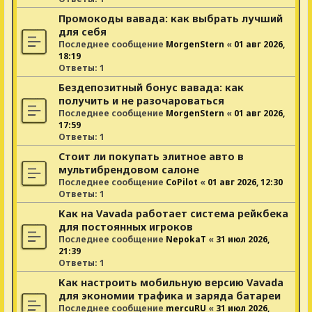
Промокоды вавада: как выбрать лучший
для себя
Последнее сообщение
MorgenStern
«
01 авг 2026,
18:19
Ответы:
1
Бездепозитный бонус вавада: как
получить и не разочароваться
Последнее сообщение
MorgenStern
«
01 авг 2026,
17:59
Ответы:
1
Стоит ли покупать элитное авто в
мультибрендовом салоне
Последнее сообщение
CoPilot
«
01 авг 2026, 12:30
Ответы:
1
Как на Vavada работает система рейкбека
для постоянных игроков
Последнее сообщение
NepokaT
«
31 июл 2026,
21:39
Ответы:
1
Как настроить мобильную версию Vavada
для экономии трафика и заряда батареи
Последнее сообщение
mercuRU
«
31 июл 2026,