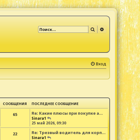
Поиск
Расширенный по
Вход
СООБЩЕНИЯ
ПОСЛЕДНЕЕ СООБЩЕНИЕ
Re: Какие плюсы при покупке а…
65
П
Sinara1
е
25 май 2026, 09:30
р
Re: Трезвый водитель для корп…
е
22
й
П
Sinara1