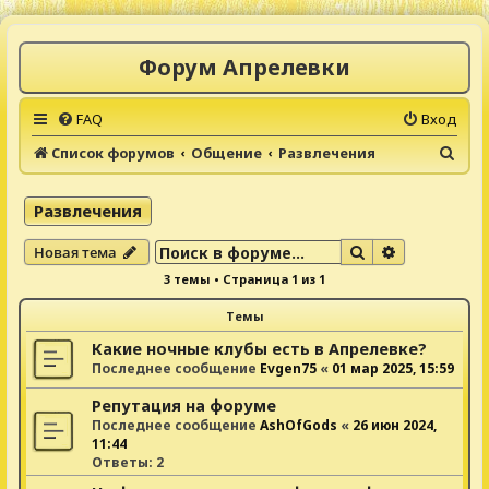
Форум Апрелевки
FAQ
Вход
П
Список форумов
Общение
Развлечения
о
и
Развлечения
с
Поиск
Расширенны
Новая тема
к
3 темы • Страница
1
из
1
Темы
Какие ночные клубы есть в Апрелевке?
Последнее сообщение
Evgen75
«
01 мар 2025, 15:59
Репутация на форуме
Последнее сообщение
AshOfGods
«
26 июн 2024,
11:44
Ответы:
2