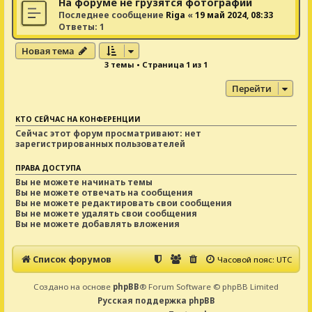
На форуме не грузятся фотографии
Последнее сообщение
Riga
«
19 май 2024, 08:33
Ответы:
1
Новая тема
3 темы • Страница
1
из
1
Перейти
КТО СЕЙЧАС НА КОНФЕРЕНЦИИ
Сейчас этот форум просматривают: нет
зарегистрированных пользователей
ПРАВА ДОСТУПА
Вы
не можете
начинать темы
Вы
не можете
отвечать на сообщения
Вы
не можете
редактировать свои сообщения
Вы
не можете
удалять свои сообщения
Вы
не можете
добавлять вложения
Список форумов
Часовой пояс:
UTC
Создано на основе
phpBB
® Forum Software © phpBB Limited
Русская поддержка phpBB