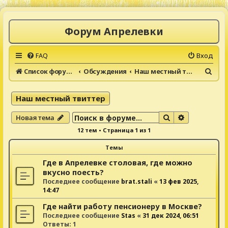
Форум Апрелевки
FAQ
Вход
П
Список форумов
Обсуждения
Наш местный твиттер
о
и
Наш местный твиттер
с
Поиск
Расширенны
Новая тема
к
12 тем • Страница
1
из
1
Темы
Где в Апрелевке столовая, где можно
вкусно поесть?
Последнее сообщение
brat.stali
«
13 фев 2025,
14:47
Где найти работу пенсионеру в Москве?
Последнее сообщение
Stas
«
31 дек 2024, 06:51
Ответы:
1