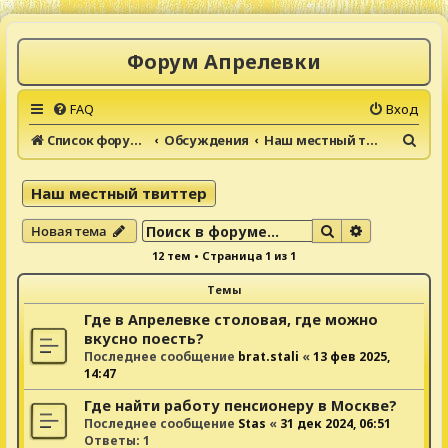
Форум Апрелевки
FAQ
Вход
П
Список форумов
Обсуждения
Наш местный твиттер
о
и
Наш местный твиттер
с
Поиск
Расширенны
Новая тема
к
12 тем • Страница
1
из
1
Темы
Где в Апрелевке столовая, где можно
вкусно поесть?
Последнее сообщение
brat.stali
«
13 фев 2025,
14:47
Где найти работу пенсионеру в Москве?
Последнее сообщение
Stas
«
31 дек 2024, 06:51
Ответы:
1