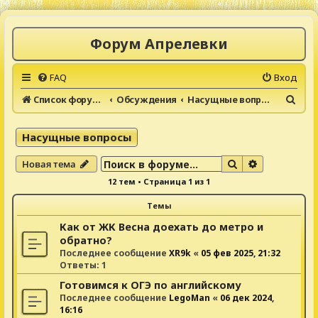
Форум Апрелевки
FAQ
Вход
П
Список форумов
Обсуждения
Насущные вопросы
о
и
Насущные вопросы
с
Поиск
Расширенны
Новая тема
к
12 тем • Страница
1
из
1
Темы
Как от ЖК Весна доехать до метро и
обратно?
Последнее сообщение
XR9k
«
05 фев 2025, 21:32
Ответы:
1
Готовимся к ОГЭ по английскому
Последнее сообщение
LegoMan
«
06 дек 2024,
16:16