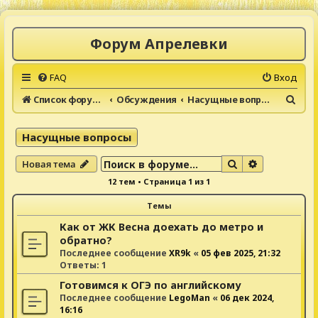
Форум Апрелевки
FAQ
Вход
П
Список форумов
Обсуждения
Насущные вопросы
о
и
Насущные вопросы
с
Поиск
Расширенны
Новая тема
к
12 тем • Страница
1
из
1
Темы
Как от ЖК Весна доехать до метро и
обратно?
Последнее сообщение
XR9k
«
05 фев 2025, 21:32
Ответы:
1
Готовимся к ОГЭ по английскому
Последнее сообщение
LegoMan
«
06 дек 2024,
16:16