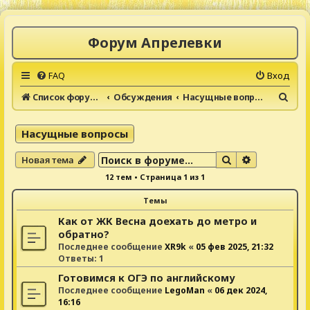
Форум Апрелевки
FAQ
Вход
П
Список форумов
Обсуждения
Насущные вопросы
о
и
Насущные вопросы
с
Поиск
Расширенны
Новая тема
к
12 тем • Страница
1
из
1
Темы
Как от ЖК Весна доехать до метро и
обратно?
Последнее сообщение
XR9k
«
05 фев 2025, 21:32
Ответы:
1
Готовимся к ОГЭ по английскому
Последнее сообщение
LegoMan
«
06 дек 2024,
16:16