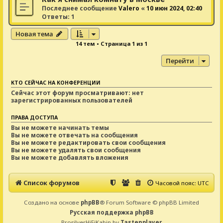
Последнее сообщение
Valero
«
10 июн 2024, 02:40
Ответы:
1
Новая тема
14 тем • Страница
1
из
1
Перейти
КТО СЕЙЧАС НА КОНФЕРЕНЦИИ
Сейчас этот форум просматривают: нет
зарегистрированных пользователей
ПРАВА ДОСТУПА
Вы
не можете
начинать темы
Вы
не можете
отвечать на сообщения
Вы
не можете
редактировать свои сообщения
Вы
не можете
удалять свои сообщения
Вы
не можете
добавлять вложения
Список форумов
Часовой пояс:
UTC
Создано на основе
phpBB
® Forum Software © phpBB Limited
Русская поддержка phpBB
ProsilverHiFiKabin by
Tastenplayer