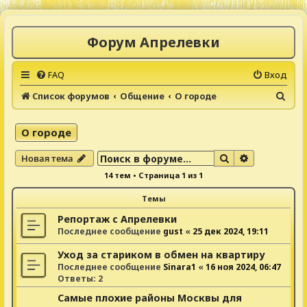
Форум Апрелевки
FAQ
Вход
П
Список форумов
Общение
О городе
о
и
О городе
с
Поиск
Расширенны
Новая тема
к
14 тем • Страница
1
из
1
Темы
Репортаж с Апрелевки
Последнее сообщение
gust
«
25 дек 2024, 19:11
Уход за стариком в обмен на квартиру
Последнее сообщение
Sinara1
«
16 ноя 2024, 06:47
Ответы:
2
Самые плохие районы Москвы для