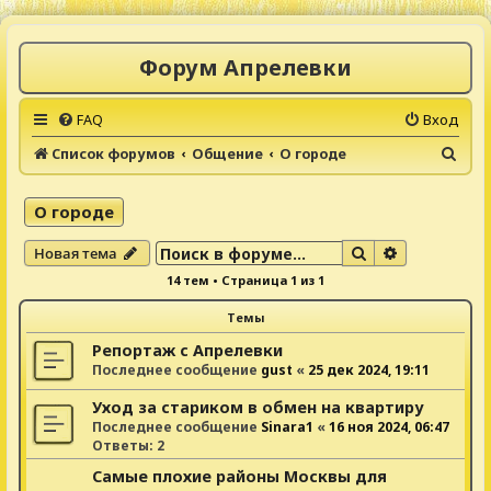
Форум Апрелевки
FAQ
Вход
П
Список форумов
Общение
О городе
о
и
О городе
с
Поиск
Расширенны
Новая тема
к
14 тем • Страница
1
из
1
Темы
Репортаж с Апрелевки
Последнее сообщение
gust
«
25 дек 2024, 19:11
Уход за стариком в обмен на квартиру
Последнее сообщение
Sinara1
«
16 ноя 2024, 06:47
Ответы:
2
Самые плохие районы Москвы для