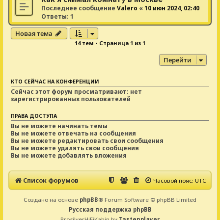
Последнее сообщение
Valero
«
10 июн 2024, 02:40
Ответы:
1
Новая тема
14 тем • Страница
1
из
1
Перейти
КТО СЕЙЧАС НА КОНФЕРЕНЦИИ
Сейчас этот форум просматривают: нет
зарегистрированных пользователей
ПРАВА ДОСТУПА
Вы
не можете
начинать темы
Вы
не можете
отвечать на сообщения
Вы
не можете
редактировать свои сообщения
Вы
не можете
удалять свои сообщения
Вы
не можете
добавлять вложения
Список форумов
Часовой пояс:
UTC
Создано на основе
phpBB
® Forum Software © phpBB Limited
Русская поддержка phpBB
ProsilverHiFiKabin by
Tastenplayer