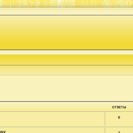
к
асширенный поиск
ОТВЕТЫ
0
иру
2