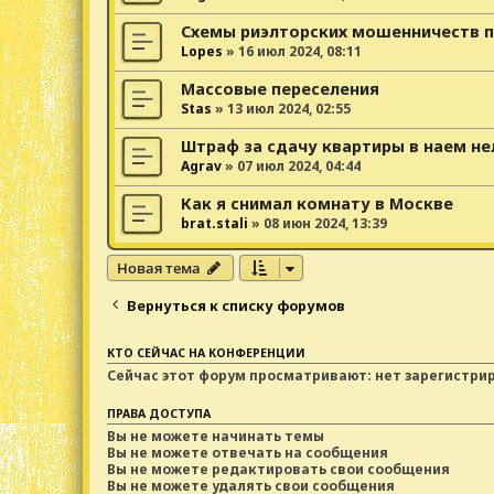
Схемы риэлторских мошенничеств 
Lopes
»
16 июл 2024, 08:11
Массовые переселения
Stas
»
13 июл 2024, 02:55
Штраф за сдачу квартиры в наем н
Agrav
»
07 июл 2024, 04:44
Как я снимал комнату в Москве
brat.stali
»
08 июн 2024, 13:39
Новая тема
Вернуться к списку форумов
КТО СЕЙЧАС НА КОНФЕРЕНЦИИ
Сейчас этот форум просматривают: нет зарегистри
ПРАВА ДОСТУПА
Вы
не можете
начинать темы
Вы
не можете
отвечать на сообщения
Вы
не можете
редактировать свои сообщения
Вы
не можете
удалять свои сообщения