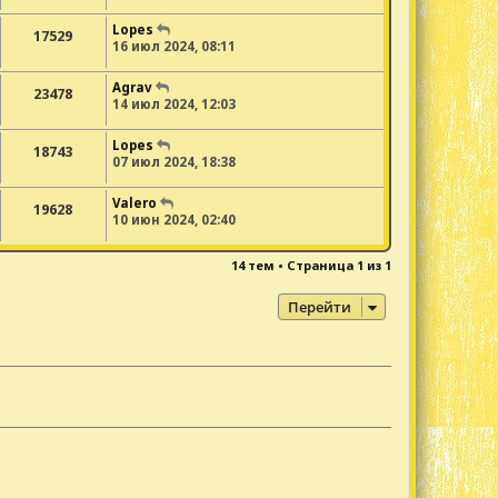
Lopes
17529
16 июл 2024, 08:11
Agrav
23478
14 июл 2024, 12:03
Lopes
18743
07 июл 2024, 18:38
Valero
19628
10 июн 2024, 02:40
14 тем • Страница
1
из
1
Перейти