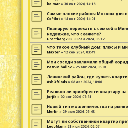
kolmar
»
30 окт 2024, 14:18
Самые плохие районы Москвы для 
CoPilot
»
14 окт 2024, 14:01
Планирую переехать с семьей в Мин
недвижке, что скажете?
Grortberg29
»
30 сен 2024, 05:12
Что такое клубный дом: плюсы и ми
Maxter
»
12 сен 2024, 03:41
Мои соседи захламили общий корид
Petr-Mihailov
»
25 авг 2024, 06:01
Ленинский район, где купить кварти
AshOfGods
»
08 авг 2024, 18:06
Реально ли приобрести квартиру на
Jorjik
»
02 авг 2024, 07:31
Новый тип мошенничества на рынк
Merlin
»
29 июл 2024, 05:48
Могут ли собственники квартир пре
LegoMan
»
21 июл 2024, 06:07