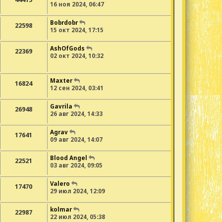
16 ноя 2024, 06:47
Bobrdobr
22598
15 окт 2024, 17:15
AshOfGods
22369
02 окт 2024, 10:32
Maxter
16824
12 сен 2024, 03:41
Gavrila
26948
26 авг 2024, 14:33
Agrav
17641
09 авг 2024, 14:07
Blood Angel
22521
03 авг 2024, 09:05
Valero
17470
29 июл 2024, 12:09
kolmar
22987
22 июл 2024, 05:38