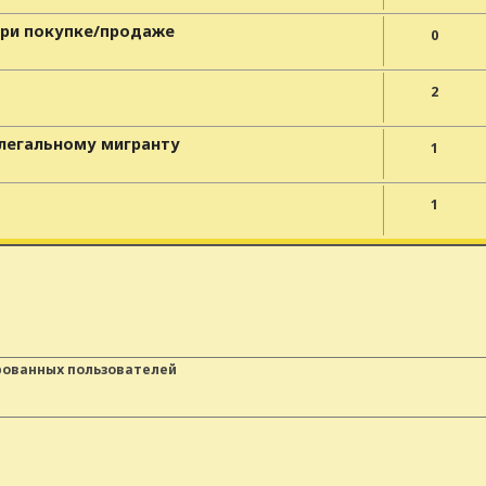
при покупке/продаже
0
2
елегальному мигранту
1
1
рованных пользователей