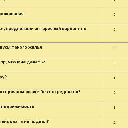
проживания
2
ск, предложили интересный вариант по
2
нусы такого жилья
0
ор, что мне делать?
3
ру?
1
 вторичном рынке без посредников?
2
е недвижимости
1
тендовать на подвал?
2