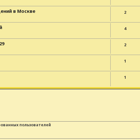
ений в Москве
2
й
4
29
2
1
1
рованных пользователей