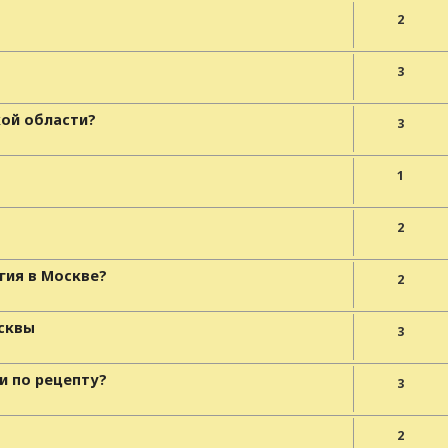
2
3
кой области?
3
1
2
гия в Москве?
2
осквы
3
и по рецепту?
3
2