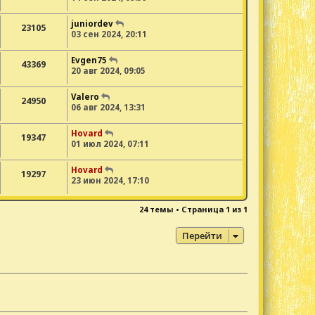
juniordev
23105
03 сен 2024, 20:11
Evgen75
43369
20 авг 2024, 09:05
Valero
24950
06 авг 2024, 13:31
Hovard
19347
01 июл 2024, 07:11
Hovard
19297
23 июн 2024, 17:10
24 темы • Страница
1
из
1
Перейти