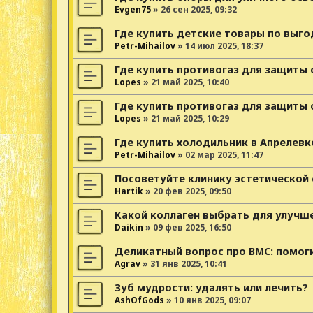
Evgen75
»
26 сен 2025, 09:32
Где купить детские товары по выго
Petr-Mihailov
»
14 июл 2025, 18:37
Где купить противогаз для защиты
Lopes
»
21 май 2025, 10:40
Где купить противогаз для защиты 
Lopes
»
21 май 2025, 10:29
Где купить холодильник в Апрелевк
Petr-Mihailov
»
02 мар 2025, 11:47
Посоветуйте клинику эстетической
Hartik
»
20 фев 2025, 09:50
Какой коллаген выбрать для улучш
Daikin
»
09 фев 2025, 16:50
Деликатный вопрос про ВМС: помог
Agrav
»
31 янв 2025, 10:41
Зуб мудрости: удалять или лечить?
AshOfGods
»
10 янв 2025, 09:07