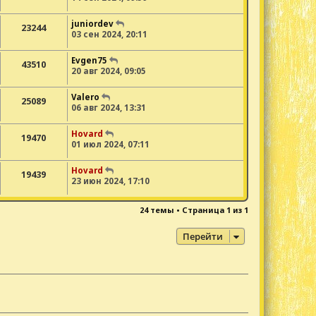
juniordev
23244
03 сен 2024, 20:11
Evgen75
43510
20 авг 2024, 09:05
Valero
25089
06 авг 2024, 13:31
Hovard
19470
01 июл 2024, 07:11
Hovard
19439
23 июн 2024, 17:10
24 темы • Страница
1
из
1
Перейти