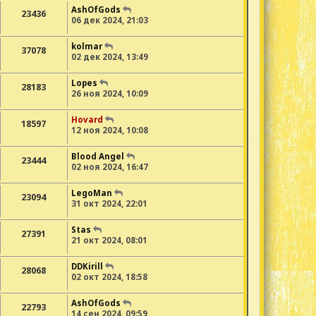
AshOfGods
23436
06 дек 2024, 21:03
kolmar
37078
02 дек 2024, 13:49
Lopes
28183
26 ноя 2024, 10:09
Hovard
18597
12 ноя 2024, 10:08
Blood Angel
23444
02 ноя 2024, 16:47
LegoMan
23094
31 окт 2024, 22:01
Stas
27391
21 окт 2024, 08:01
DDKirill
28068
02 окт 2024, 18:58
AshOfGods
22793
14 сен 2024, 09:59