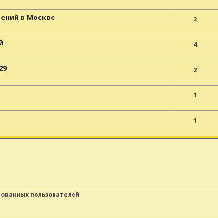
ений в Москве
2
й
4
29
2
1
1
рованных пользователей