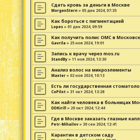
Сдать кровь за деньги в Москве
MorgenStern
»
05 дек 2024, 07:35
Как бороться с пигментацией
Lopes
»
01 дек 2024, 09:59
Как получить полис ОМС в Московс
Gavrila
»
25 ноя 2024, 19:01
Запись к врачу через mos.ru
StandBy
»
11 ноя 2024, 13:30
Анализ волос на микроэлементы
Maxter
»
02 ноя 2024, 10:13
Есть ли государственная стоматоло
CoPilot
»
31 окт 2024, 13:28
Как найти человека в больницах М
DDKirill
»
20 окт 2024, 12:44
Где в Москве заказать глазные капл
Petr-Mihailov
»
30 сен 2024, 12:41
Карантин в детском саду