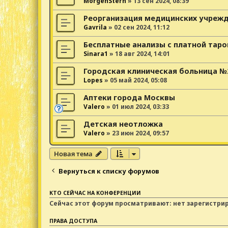
MorgenStern
»
13 сен 2024, 08:39
Реорганизация медицинских учрежд
Gavrila
»
02 сен 2024, 11:12
Бесплатные анализы с платной таро
Sinara1
»
18 авг 2024, 14:01
Городская клиническая больница №
Lopes
»
05 май 2024, 05:08
Аптеки города Москвы
Valero
»
01 июл 2024, 03:33
Детская неотложка
Valero
»
23 июн 2024, 09:57
Новая тема
Вернуться к списку форумов
КТО СЕЙЧАС НА КОНФЕРЕНЦИИ
Сейчас этот форум просматривают: нет зарегистри
ПРАВА ДОСТУПА