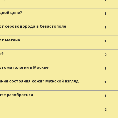
дной цене?
1
 от сероводорода в Севастополе
1
от метана
1
е?
0
 стоматологии в Москве
1
ения состояния кожи? Мужской взгляд
1
ите разобраться
1
2