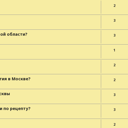
2
3
кой области?
3
1
2
гия в Москве?
2
осквы
3
и по рецепту?
3
2