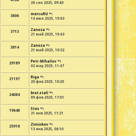
26 сен 2025, 09:40
mercuRU
3806
14 июл 2025, 19:03
Zanoza
3713
21 май 2025, 10:43
Zanoza
3814
21 май 2025, 10:32
Petr-Mihailov
29189
02 мар 2025, 11:47
Riga
21197
20 фев 2025, 10:20
brat.stali
24084
09 фев 2025, 17:01
Stas
19648
31 янв 2025, 11:21
Ziminkov
25918
13 янв 2025, 08:10