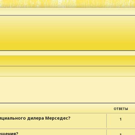
к
асширенный поиск
ОТВЕТЫ
фициального дилера Мерседес?
1
вещения?
1