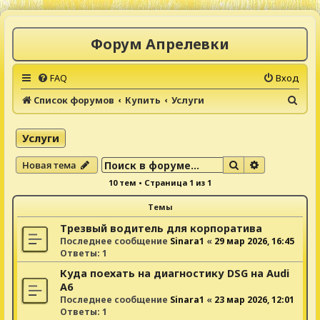
Форум Апрелевки
FAQ
Вход
П
Список форумов
Купить
Услуги
о
и
Услуги
с
Поиск
Расширенны
Новая тема
к
10 тем • Страница
1
из
1
Темы
Трезвый водитель для корпоратива
Последнее сообщение
Sinara1
«
29 мар 2026, 16:45
Ответы:
1
Куда поехать на диагностику DSG на Audi
A6
Последнее сообщение
Sinara1
«
23 мар 2026, 12:01
Ответы:
1