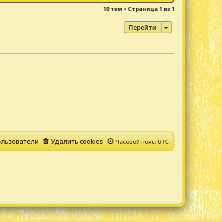
10 тем • Страница
1
из
1
Перейти
льзователи
Удалить cookies
Часовой пояс:
UTC