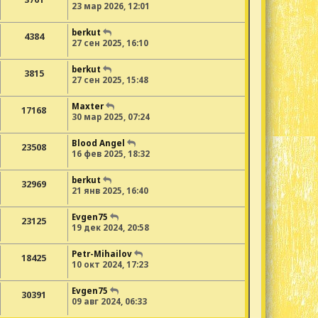
23 мар 2026, 12:01
berkut
4384
27 сен 2025, 16:10
berkut
3815
27 сен 2025, 15:48
Maxter
17168
30 мар 2025, 07:24
Blood Angel
23508
16 фев 2025, 18:32
berkut
32969
21 янв 2025, 16:40
Evgen75
23125
19 дек 2024, 20:58
Petr-Mihailov
18425
10 окт 2024, 17:23
Evgen75
30391
09 авг 2024, 06:33