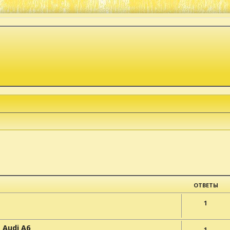
к
асширенный поиск
ОТВЕТЫ
1
 Audi A6
1