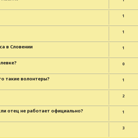
1
1
са в Словении
1
елевке?
0
то такие волонтеры?
1
2
сли отец не работает официально?
1
3