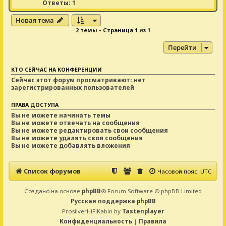
Ответы:
1
Новая тема
2 темы • Страница
1
из
1
Перейти
КТО СЕЙЧАС НА КОНФЕРЕНЦИИ
Сейчас этот форум просматривают: нет
зарегистрированных пользователей
ПРАВА ДОСТУПА
Вы
не можете
начинать темы
Вы
не можете
отвечать на сообщения
Вы
не можете
редактировать свои сообщения
Вы
не можете
удалять свои сообщения
Вы
не можете
добавлять вложения
Список форумов
Часовой пояс:
UTC
Создано на основе
phpBB
® Forum Software © phpBB Limited
Русская поддержка phpBB
ProsilverHiFiKabin by
Tastenplayer
Конфиденциальность
|
Правила