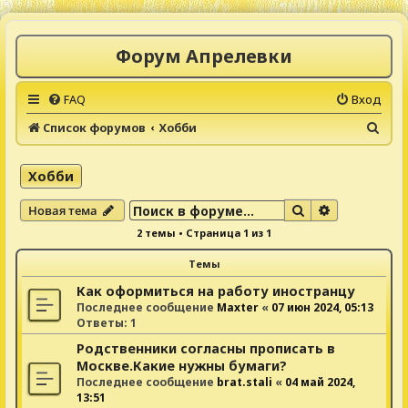
Форум Апрелевки
FAQ
Вход
П
Список форумов
Хобби
о
и
Хобби
с
Поиск
Расширенны
Новая тема
к
2 темы • Страница
1
из
1
Темы
Как оформиться на работу иностранцу
Последнее сообщение
Maxter
«
07 июн 2024, 05:13
Ответы:
1
Родственники согласны прописать в
Москве.Какие нужны бумаги?
Последнее сообщение
brat.stali
«
04 май 2024,
13:51