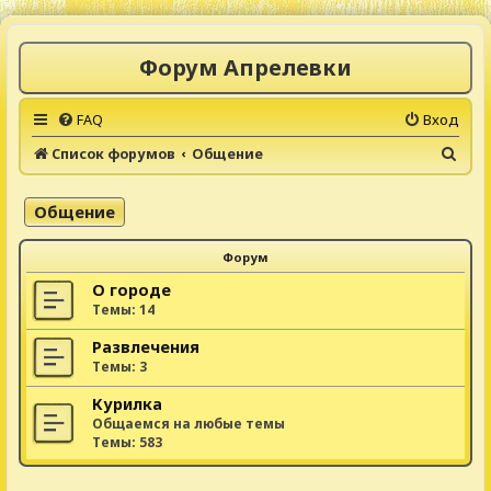
Форум Апрелевки
FAQ
Вход
П
Список форумов
Общение
о
и
Общение
с
Форум
к
О городе
Темы:
14
Развлечения
Темы:
3
Курилка
Общаемся на любые темы
Темы:
583