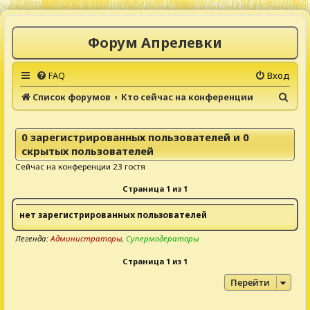
Форум Апрелевки
FAQ
Вход
П
Список форумов
Кто сейчас на конференции
о
и
0 зарегистрированных пользователей и 0
с
скрытых пользователей
к
Сейчас на конференции 23 гостя
Страница
1
из
1
нет зарегистрированных пользователей
Легенда:
Администраторы
,
Супермодераторы
Страница
1
из
1
Перейти