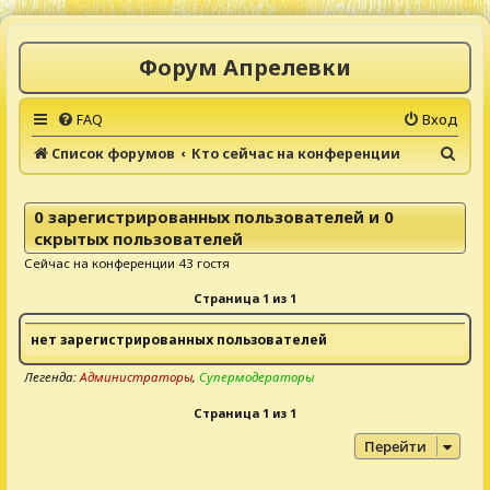
Форум Апрелевки
FAQ
Вход
П
Список форумов
Кто сейчас на конференции
о
и
0 зарегистрированных пользователей и 0
с
скрытых пользователей
к
Сейчас на конференции 43 гостя
Страница
1
из
1
нет зарегистрированных пользователей
Легенда:
Администраторы
,
Супермодераторы
Страница
1
из
1
Перейти