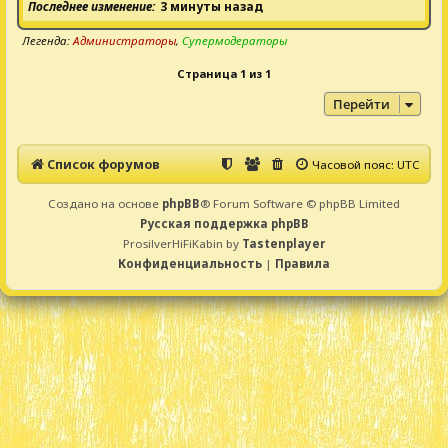
Последнее изменение
3 минуты назад
Легенда:
Администраторы
,
Супермодераторы
Страница
1
из
1
Перейти
Список форумов
Часовой пояс:
UTC
Создано на основе
phpBB
® Forum Software © phpBB Limited
Русская поддержка phpBB
ProsilverHiFiKabin by
Tastenplayer
Конфиденциальность
|
Правила