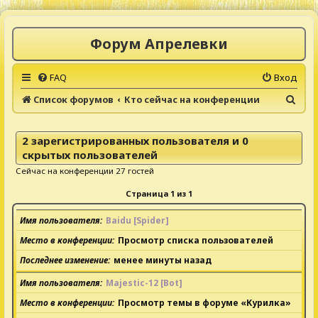
Форум Апрелевки
FAQ
Вход
П
Список форумов
Кто сейчас на конференции
о
и
2 зарегистрированных пользователя и 0
с
скрытых пользователей
к
Сейчас на конференции 27 гостей
Страница
1
из
1
Имя пользователя
Baidu [Spider]
Место в конференции
Просмотр списка пользователей
Последнее изменение
менее минуты назад
Имя пользователя
Majestic-12 [Bot]
Место в конференции
Просмотр темы в форуме «Курилка»