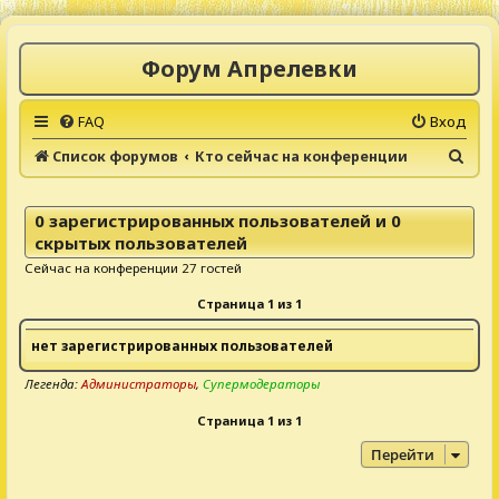
Форум Апрелевки
FAQ
Вход
П
Список форумов
Кто сейчас на конференции
о
и
0 зарегистрированных пользователей и 0
с
скрытых пользователей
к
Сейчас на конференции 27 гостей
Страница
1
из
1
нет зарегистрированных пользователей
Легенда:
Администраторы
,
Супермодераторы
Страница
1
из
1
Перейти