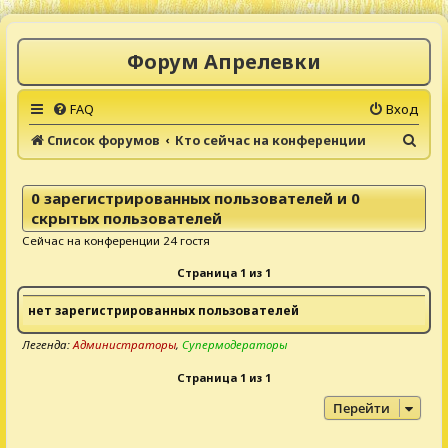
Форум Апрелевки
FAQ
Вход
П
Список форумов
Кто сейчас на конференции
о
и
0 зарегистрированных пользователей и 0
с
скрытых пользователей
к
Сейчас на конференции 24 гостя
Страница
1
из
1
нет зарегистрированных пользователей
Легенда:
Администраторы
,
Супермодераторы
Страница
1
из
1
Перейти