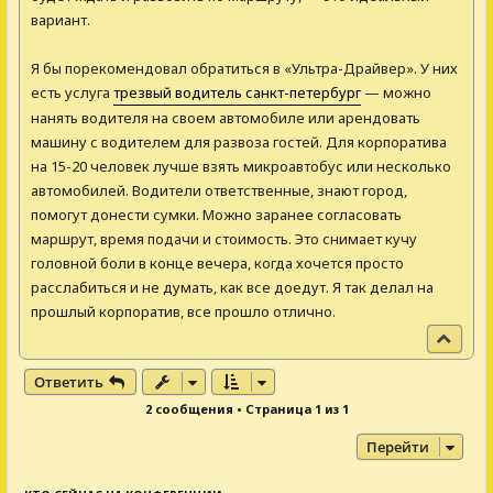
вариант.
Я бы порекомендовал обратиться в «Ультра-Драйвер». У них
есть услуга
трезвый водитель санкт-петербург
— можно
нанять водителя на своем автомобиле или арендовать
машину с водителем для развоза гостей. Для корпоратива
на 15-20 человек лучше взять микроавтобус или несколько
автомобилей. Водители ответственные, знают город,
помогут донести сумки. Можно заранее согласовать
маршрут, время подачи и стоимость. Это снимает кучу
головной боли в конце вечера, когда хочется просто
расслабиться и не думать, как все доедут. Я так делал на
прошлый корпоратив, все прошло отлично.
В
е
р
Ответить
н
2 сообщения • Страница
1
из
1
у
т
Перейти
ь
с
я