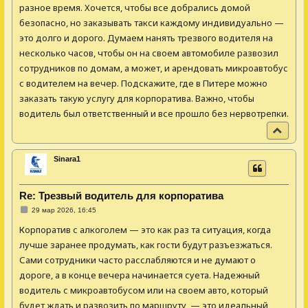
разное время. Хочется, чтобы все добрались домой
е
безопасно, но заказывать такси каждому индивидуально —
это долго и дорого. Думаем нанять трезвого водителя на
несколько часов, чтобы он на своем автомобиле развозил
сотрудников по домам, а может, и арендовать микроавтобус
с водителем на вечер. Подскажите, где в Питере можно
заказать такую услугу для корпоратива. Важно, чтобы
водитель был ответственный и все прошло без нервотрепки.
В
е
р
Sinara1
н
у
т
Re: Трезвый водитель для корпоратива
ь
С
с
29 мар 2026, 16:45
о
я
о
Корпоратив с алкоголем — это как раз та ситуация, когда
к
б
щ
лучше заранее продумать, как гости будут разъезжаться.
н
е
а
Сами сотрудники часто расслабляются и не думают о
н
и
ч
дороге, а в конце вечера начинается суета. Надежный
е
а
водитель с микроавтобусом или на своем авто, который
л
будет ждать и развозить по маршруту, — это идеальный
у