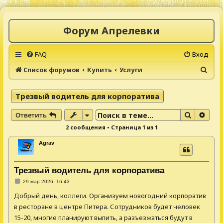
Форум Апрелевки
FAQ
Вход
П
Список форумов
Купить
Услуги
о
и
Трезвый водитель для корпоратива
с
Поиск
Расш
Ответить
к
2 сообщения • Страница
1
из
1
Agrav
Трезвый водитель для корпоратива
С
29 мар 2026, 16:43
о
о
Добрый день, коллеги. Организуем новогодний корпоратив
б
щ
в ресторане в центре Питера. Сотрудников будет человек
е
15-20, многие планируют выпить, а разъезжаться будут в
н
и