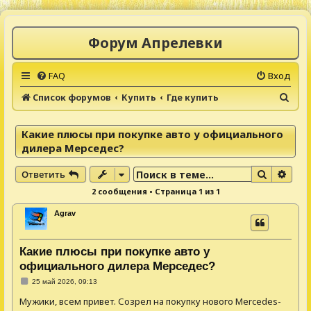
Форум Апрелевки
FAQ
Вход
П
Список форумов
Купить
Где купить
о
и
Какие плюсы при покупке авто у официального
дилера Мерседес?
с
к
Поиск
Расш
Ответить
2 сообщения • Страница
1
из
1
Agrav
Какие плюсы при покупке авто у
официального дилера Мерседес?
С
25 май 2026, 09:13
о
о
Мужики, всем привет. Созрел на покупку нового Mercedes-
б