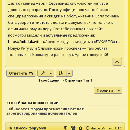
делают менеджеры). Серьёзных сложностей нет, всё
у
довольно прозрачно. Плюс у официалов часто бывают
спецпредложения и скидки на обслуживание. Если хочешь
быть уверен в чистоте сделки и документах, то только к
официальному дилеру. Вот тебе ссылка на их сайт,
посмотри модели и актуальные предложения:
https://mb-lukavto.ru/
рекомендую съездить в «ЛУКАВТО» на
Новую Ригу или Олимпийский проспект — там ребята
толковые, всё покажут и расскажут. Удачи с покупкой!
В
е
р
Ответить
н
2 сообщения • Страница
1
из
1
у
т
Перейти
ь
с
я
КТО СЕЙЧАС НА КОНФЕРЕНЦИИ
к
Сейчас этот форум просматривают: нет
н
зарегистрированных пользователей
а
ч
а
Список форумов
Часовой пояс:
UTC