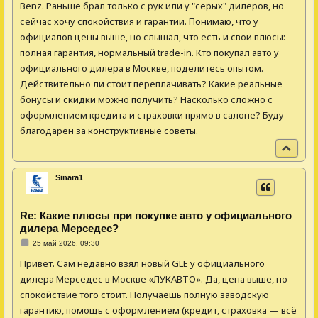
щ
Benz. Раньше брал только с рук или у "серых" дилеров, но
е
сейчас хочу спокойствия и гарантии. Понимаю, что у
н
и
официалов цены выше, но слышал, что есть и свои плюсы:
е
полная гарантия, нормальный trade-in. Кто покупал авто у
официального дилера в Москве, поделитесь опытом.
Действительно ли стоит переплачивать? Какие реальные
бонусы и скидки можно получить? Насколько сложно с
оформлением кредита и страховки прямо в салоне? Буду
благодарен за конструктивные советы.
В
е
р
Sinara1
н
у
т
Re: Какие плюсы при покупке авто у официального
ь
дилера Мерседес?
с
С
я
25 май 2026, 09:30
о
к
о
Привет. Сам недавно взял новый GLE у официального
н
б
щ
дилера Мерседес в Москве «ЛУКАВТО». Да, цена выше, но
а
е
ч
спокойствие того стоит. Получаешь полную заводскую
н
и
а
гарантию, помощь с оформлением (кредит, страховка — всё
е
л