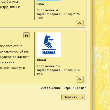
ные бонусы и
Agrav
нструктивные
Сообщения:
45
Зарегистрирован:
02 апр 2024,
03:04
В
е
р
н
у
т
ие того стоит.
ь
ых сложностей нет,
с
я
 уверен в чистоте
Sinara1
к
дложения:
н
Сообщения:
182
, всё покажут и
а
Зарегистрирован:
12 янв 2024,
ч
19:46
а
В
л
е
у
р
2 сообщения • Страница
1
из
1
н
у
Перейти
т
ь
с