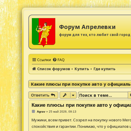
Форум Апрелевки
форум для тех, кто любит свой город
Ссылки
FAQ
Список форумов
Купить
Где купить
Какие плюсы при покупке авто у официал
Ответить
Какие плюсы при покупке авто у офици
С
Agrav
»
25 май 2026, 09:13
о
о
Мужики, всем привет. Созрел на покупку нового Merc
б
щ
спокойствия и гарантии. Понимаю, что у официалов ц
е