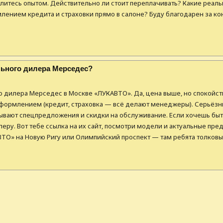
елитесь опытом. Действительно ли стоит переплачивать? Какие реаль
лением кредита и страховки прямо в салоне? Буду благодарен за ко
льного дилера Мерседес?
 дилера Мерседес в Москве «ЛУКАВТО». Да, цена выше, но спокойств
формлением (кредит, страховка — всё делают менеджеры). Серьёзн
ывают спецпредложения и скидки на обслуживание. Если хочешь быть
еру. Вот тебе ссылка на их сайт, посмотри модели и актуальные пре
О» на Новую Ригу или Олимпийский проспект — там ребята толковые