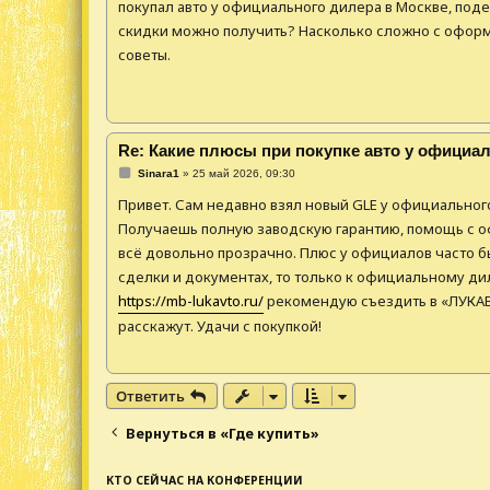
покупал авто у официального дилера в Москве, под
н
и
скидки можно получить? Насколько сложно с оформ
е
советы.
Re: Какие плюсы при покупке авто у официа
С
Sinara1
»
25 май 2026, 09:30
о
о
Привет. Сам недавно взял новый GLE у официального
б
щ
Получаешь полную заводскую гарантию, помощь с о
е
всё довольно прозрачно. Плюс у официалов часто б
н
и
сделки и документах, то только к официальному дил
е
https://mb-lukavto.ru/
рекомендую съездить в «ЛУКАВТ
расскажут. Удачи с покупкой!
Ответить
Вернуться в «Где купить»
КТО СЕЙЧАС НА КОНФЕРЕНЦИИ