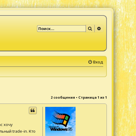
Поиск
Расширенный по
Вход
2 сообщения • Страница
1
из
1
ас хочу
ьный trade-in. Кто