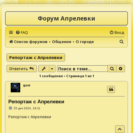
Форум Апрелевки
FAQ
Вход
П
Список форумов
Общение
О городе
о
и
Репортаж с Апрелевки
с
Поиск
Расш
Ответить
к
1 сообщение • Страница
1
из
1
gust
Репортаж с Апрелевки
С
25 дек 2024, 19:11
о
о
Репортаж с Апрелевки
б
щ
е
В
н
и