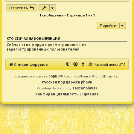
е
е
р
Ответить
н
1 сообщение • Страница
1
из
1
у
т
Перейти
ь
с
я
КТО СЕЙЧАС НА КОНФЕРЕНЦИИ
к
Сейчас этот форум просматривают: нет
н
зарегистрированных пользователей
а
ч
а
Список форумов
Часовой пояс:
UTC
л
у
Создано на основе
phpBB
® Forum Software © phpBB Limited
Русская поддержка phpBB
ProsilverHiFiKabin by
Tastenplayer
Конфиденциальность
|
Правила