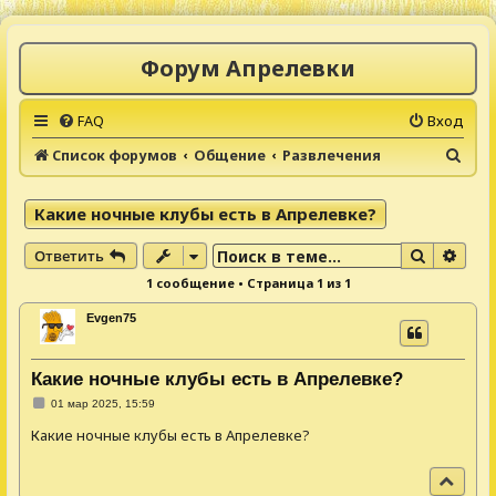
Форум Апрелевки
FAQ
Вход
П
Список форумов
Общение
Развлечения
о
и
Какие ночные клубы есть в Апрелевке?
с
Поиск
Расш
Ответить
к
1 сообщение • Страница
1
из
1
Evgen75
Какие ночные клубы есть в Апрелевке?
С
01 мар 2025, 15:59
о
о
Какие ночные клубы есть в Апрелевке?
б
щ
е
В
н
и