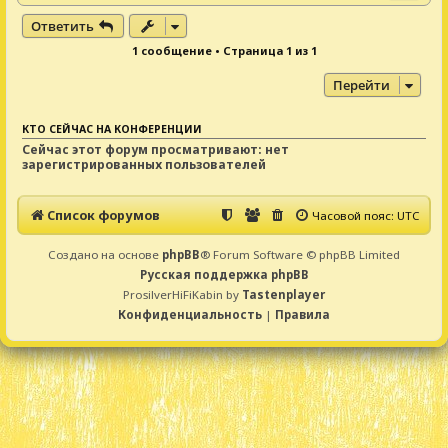
е
е
р
Ответить
н
1 сообщение • Страница
1
из
1
у
т
Перейти
ь
с
я
КТО СЕЙЧАС НА КОНФЕРЕНЦИИ
к
Сейчас этот форум просматривают: нет
н
зарегистрированных пользователей
а
ч
а
Список форумов
Часовой пояс:
UTC
л
у
Создано на основе
phpBB
® Forum Software © phpBB Limited
Русская поддержка phpBB
ProsilverHiFiKabin by
Tastenplayer
Конфиденциальность
|
Правила