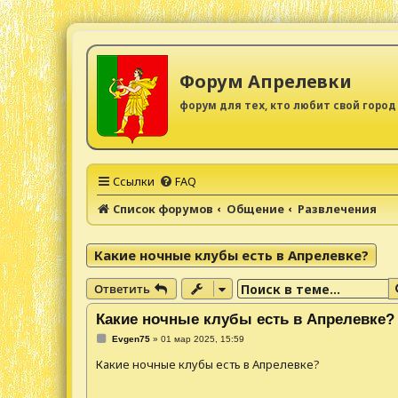
Форум Апрелевки
форум для тех, кто любит свой город
Ссылки
FAQ
Список форумов
Общение
Развлечения
Какие ночные клубы есть в Апрелевке?
Ответить
Какие ночные клубы есть в Апрелевке?
С
Evgen75
»
01 мар 2025, 15:59
о
о
Какие ночные клубы есть в Апрелевке?
б
щ
е