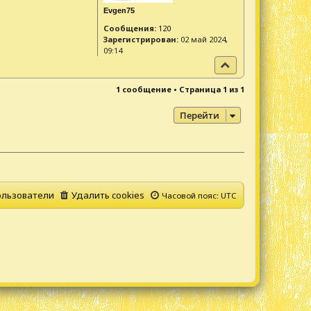
Evgen75
Сообщения:
120
Зарегистрирован:
02 май 2024,
09:14
В
е
р
1 сообщение • Страница
1
из
1
н
у
Перейти
т
ь
с
я
к
н
а
льзователи
Удалить cookies
Часовой пояс:
UTC
ч
а
л
у